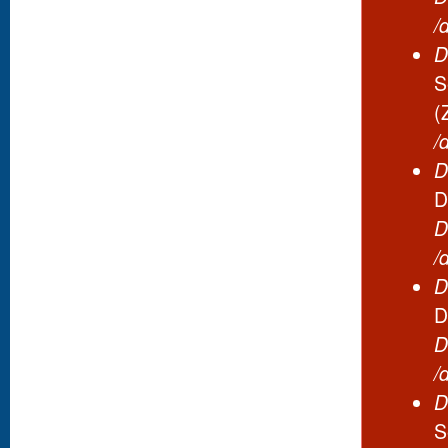
/
D
S
(
/
D
D
D
/
D
D
D
/
D
S