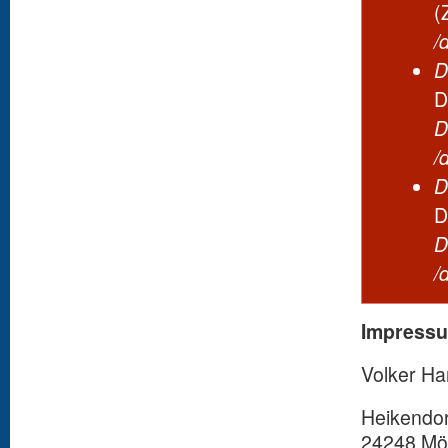
(
/
D
D
D
/
D
D
D
/
Impress
Volker H
Heikendo
24248 Mö