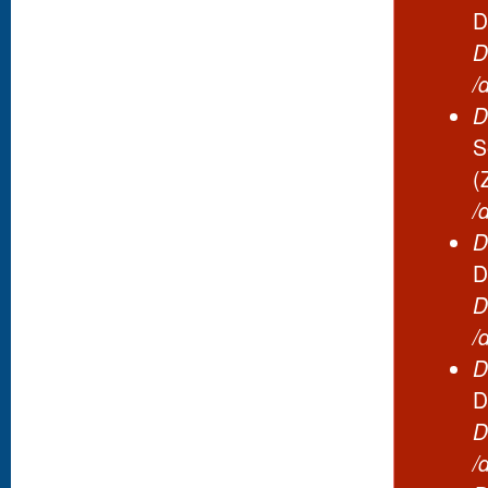
D
D
/
D
S
(
/
D
D
D
/
D
D
D
/