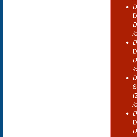
D
D
D
/
D
D
D
/
D
S
(
/
D
D
D