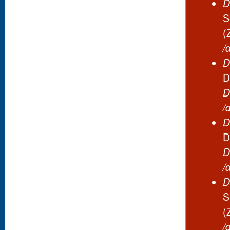
D
S
(
/
D
D
D
/
D
D
D
/
D
S
(
/