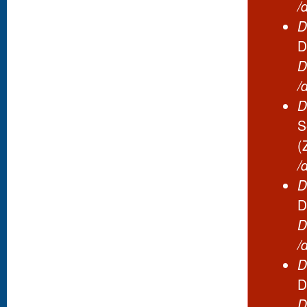
/
D
D
D
/
D
S
(
/
D
D
D
/
D
D
D